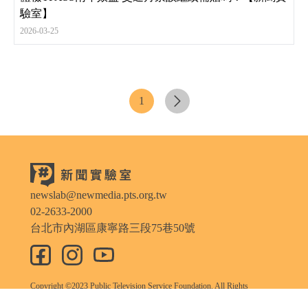
驗室】
2026-03-25
1
newslab@newmedia.pts.org.tw
02-2633-2000
台北市內湖區康寧路三段75巷50號
Copyright ©2023 Public Television Service Foundation. All Rights
Reserved.