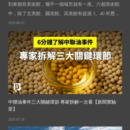
到東都有美術館，幾乎一個城市就有一座。六都美術館
中，除了北美館、國美館、高美館有超過 3、40 年歷
史，其他幾乎都非常年輕，不到 10 歲：2019 年臺南市
2026-08-05
美術館開幕，2025 年新北市美術館和台中市立美術館相
繼落成，桃園市立美術館也預計在 2028 年正式啟用。美
術
中聯油事件三大關鍵環節 專家拆解一次看【新聞實驗
室】
2026-07-28