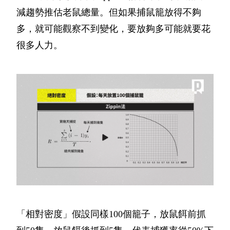
減趨勢推估老鼠總量。但如果捕鼠籠放得不夠
多，就可能觀察不到變化，要放夠多可能就要花
很多人力。
「相對密度」假設同樣100個籠子，放鼠餌前抓