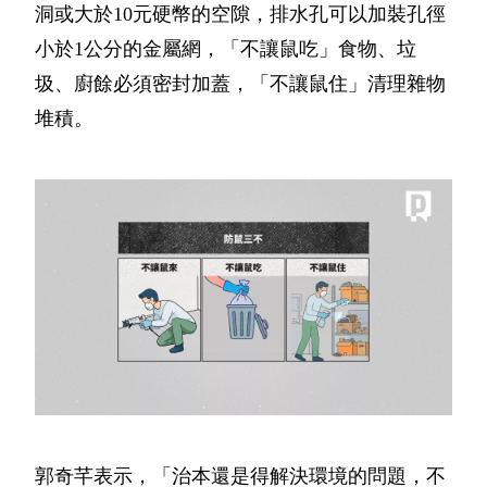
洞或大於10元硬幣的空隙，排水孔可以加裝孔徑
小於1公分的金屬網，「不讓鼠吃」食物、垃
圾、廚餘必須密封加蓋，「不讓鼠住」清理雜物
堆積。
郭奇芊表示，「治本還是得解決環境的問題，不