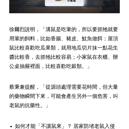
徐爾烈說明，「溝鼠是吃葷的，所以要抓牠就要
用葷的飼料，比如香腸、豬皮、魷魚做餌；屋頂
鼠比較喜歡吃瓜果類，就用地瓜切片抹一點花生
醬比較香，去抓牠比較容易；小家鼠在衣櫃、辦
公桌抽屜裡面，比較喜歡吃穀類。」
蔡秉兼提醒，「從源頭處理需要花時間，但大量
的藥物瞬間下來，可能會產生另外一個危害，叫
老鼠的抗藥性。」
如何才能「不讓鼠來」？ 居家防堵老鼠入侵