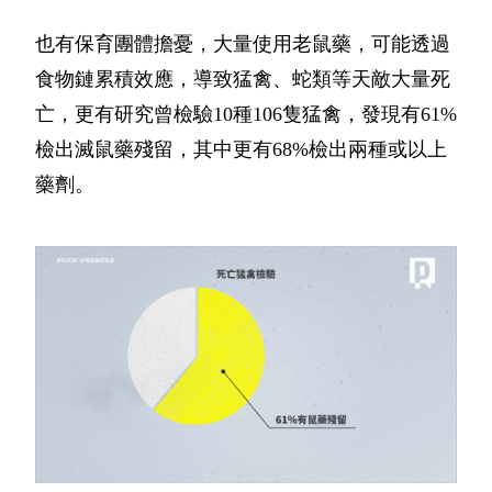
也有保育團體擔憂，大量使用老鼠藥，可能透過
食物鏈累積效應，導致猛禽、蛇類等天敵大量死
亡，更有研究曾檢驗10種106隻猛禽，發現有61%
檢出滅鼠藥殘留，其中更有68%檢出兩種或以上
藥劑。