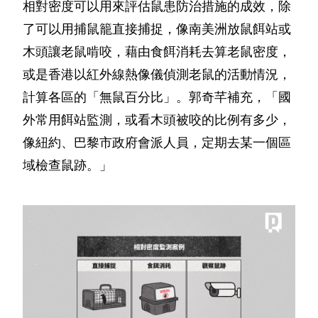
相對密度可以用來評估鼠患防治措施的成效，除
了可以用捕鼠籠直接捕捉，像南美洲放鼠餌站或
木頭讓老鼠啃咬，藉由食餌消耗去算老鼠密度，
或是香港以紅外線熱像儀偵測老鼠的活動情況，
計算各區的「無鼠百分比」。郭奇芊補充，「國
外常用餌站監測，或看木頭被咬的比例有多少，
像紐約、巴黎市政府會派人員，定期去某一個區
域檢查鼠跡。」