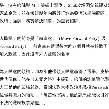
塔，擁有哈佛與 MIT 雙碩士學位 。25歲皮塔因父親驟
家族企業，並在短短幾年內將其打造為亞洲米糠油龍頭，
政時，強調「務實解決問題」的重要招牌。
民黨」的前身是「前進黨」（Move Forward Party）
e Forward Party），前進黨在選舉後大約八個月就被解
加入政黨，因此沒有列入被禁的名單。
塔成為人民黨的領袖，2023年他帶領人民黨贏得了選舉。皮
世代偶像，他在《未竟之路》中提到，哈佛的訓練讓他學
正是他的最強武器。泰國法政大學政治系教授Purawich Wat
位極具魅力的領袖，「每當他演講，他的訊息總能吸引許
不決的選民投票給他。」