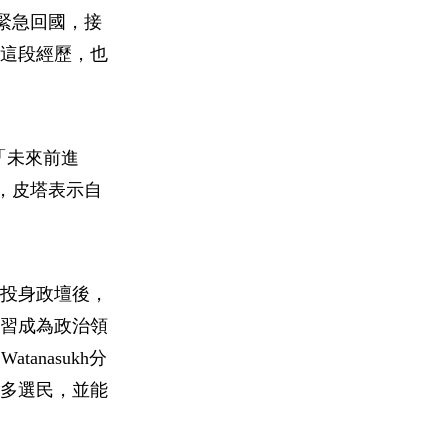
逝緊急回國，接
這段經歷，也
及「未來前進
散了，皮塔表示自
塔投身政壇後，
習成為政治領
anasukh分
多選民，並能