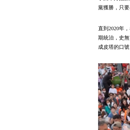
黨獲勝，只要
直到2020
期統治，史無
成皮塔的口號