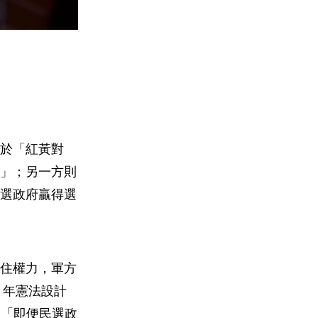
於「紅黃對
」；另一方則
選政府贏得選
守住權力，軍方
17 年憲法設計
，「即便民選政