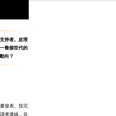
批支持者。皮塔
國一整個世代的
的動向？
新書發表。投完
讀者連線，在