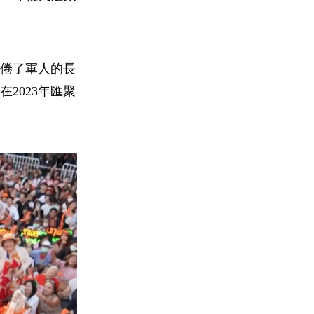
厭倦了軍人的長
2023年匯聚