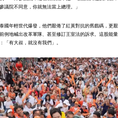
參議院不同意，你就無法當上總理。」
年，泰國年輕世代爆發，他們厭倦了紅黃對抗的舊戲碼，更
前例地喊出改革軍隊、甚至修訂王室法的訴求。這股能量在
：「有大叔，就沒有我們」。