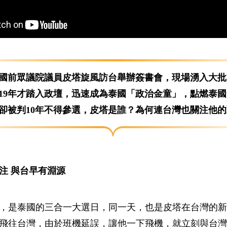
，泰國前眾議院議員皮塔旋風訪台舉辦簽書會，現場湧入大
2019年才踏入政壇，迅速成為泰國「政治金童」，點燃泰
卻被判10年不得參選，皮塔是誰？為何連台灣也關注他
注 與台早有淵源
月8日，是泰國的三合一大選日，同一天，也是皮塔在台灣的
飛往台灣，由於班機延誤，讓他一下飛機，就立刻與台灣