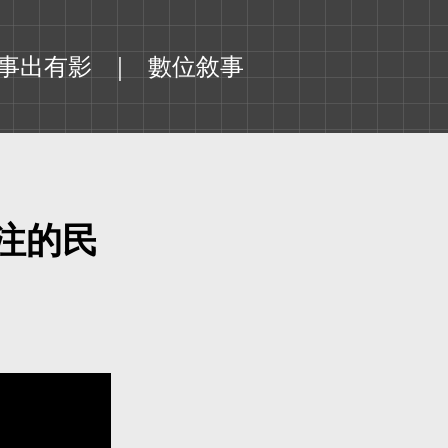
事出有影
數位敘事
注的民