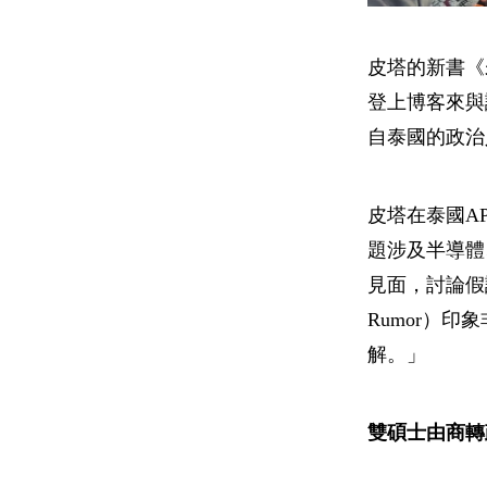
皮塔的新書《
登上博客來與
自泰國的政治
皮塔在泰國A
題涉及半導體
見面，討論假訊
Rumor）
解。」
雙碩士由商轉