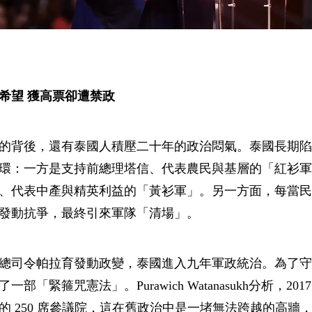
希望 獲高票卻遭禁政
的背後，還有泰國人積壓二十年的政治悶氣。泰國長期陷
環：一方是支持前總理塔信、代表農民與基層的「紅衫軍
、代表中產與精英利益的「黃衫軍」。另一方面，每當民
發動抗爭，最終引來軍隊「清場」。
陸軍總司令帕拉育發動政變，泰國進入九年軍政統治。為了
了一部「緊箍咒憲法」。Purawich Watanasukh分析，20
的 250 席參議院，這在舊政治中是一堵無法跨越的高牆