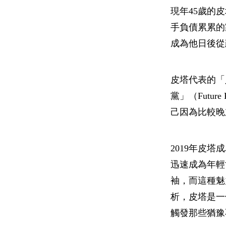
現年45歲的皮
手負債累累的
成為他日後從
皮塔代表的「人
黨」（Futur
己因為比較晚
2019年皮
迅速成為年輕
袖，而這種魅力
析，皮塔是一
觸發那些猶豫