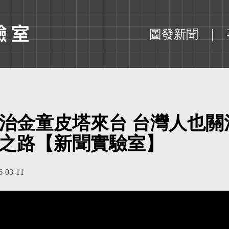
圖發新聞
治金童皮塔來台 台灣人也關
之路【新聞實驗室】
6-03-11