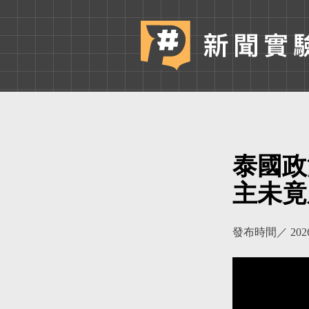
泰國政
主未竟
發布時間／
202