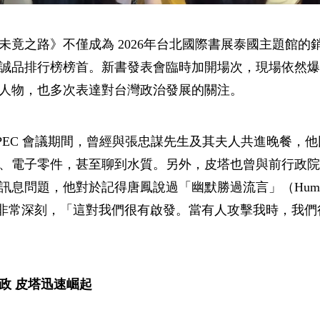
未竟之路》不僅成為 2026年台北國際書展泰國主題館的
誠品排行榜榜首。新書發表會臨時加開場次，現場依然爆
人物，也多次表達對台灣政治發展的關注。
PEC 會議期間，曾經與張忠謀先生及其夫人共進晚餐，
、電子零件，甚至聊到水質。另外，皮塔也曾與前行政院
息問題，他對於記得唐鳳說過「幽默勝過流言」（Humor 
印象非常深刻，「這對我們很有啟發。當有人攻擊我時，我
政 皮塔迅速崛起