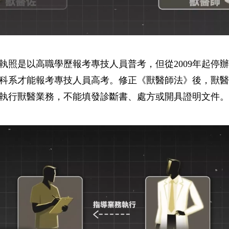
執照是以高職學歷報考專技人員普考，但從2009年起停
科系才能報考專技人員高考。修正《獸醫師法》後，獸醫
執行獸醫業務，不能填發診斷書、處方或開具證明文件。