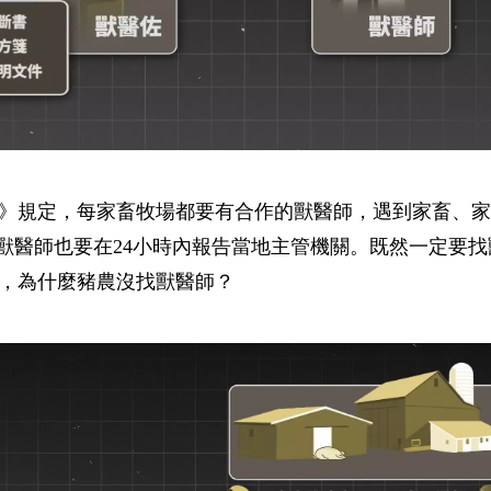
》規定，每家畜牧場都要有合作的獸醫師，遇到家畜、家
，獸醫師也要在24小時內報告當地主管機關。既然一定要
，為什麼豬農沒找獸醫師？