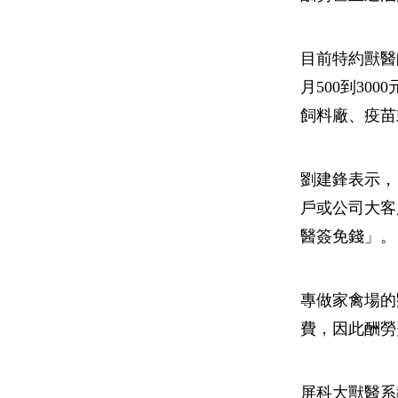
目前特約獸醫
月500到3
飼料廠、疫苗
劉建鋒表示，
戶或公司大客
醫簽免錢」。
專做家禽場的
費，因此酬勞
屏科大獸醫系