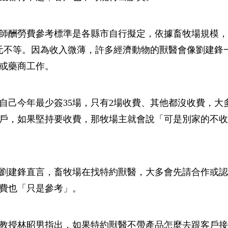
師酬勞費參考標準是各縣市自行擬定，依據畜牧場規模，
000元不等。因為收入微薄，許多經濟動物的獸醫會像劉建
或藥商工作。
自己今年最少簽35場，只有2場收費、其他都沒收費，大
戶，如果堅持要收費，那牧場主就會說「可是別家的不收
劉建鋒直言，畜牧場在找特約獸醫，大多會先請合作或認
費也「只是參考」。
教授林昭男指出，如果特約獸醫不帶產品怎麼去跟客戶接