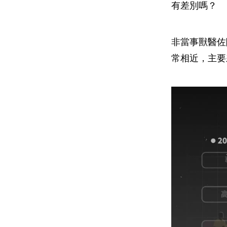
有差別嗎？
非當事獸醫佐
常相近，主要