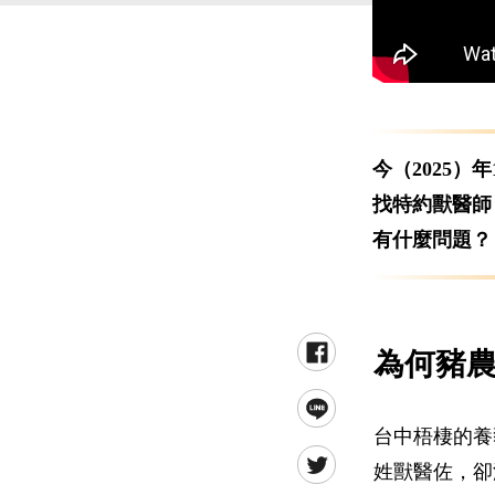
今（2025
找特約獸醫師
有什麼問題？
為何豬
台中梧棲的養
姓獸醫佐，卻