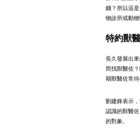
錢？所以這是
物診所或動物
特約獸
長久發展出來
而找獸醫佐？
期獸醫佐常待
劉建鋒表示，
認識的獸醫佐
的對象。