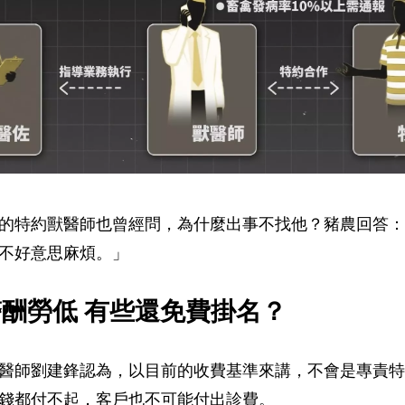
的特約獸醫師也曾經問，為什麼出事不找他？豬農回答：
不好意思麻煩。」
酬勞低 有些還免費掛名？
醫師劉建鋒認為，以目前的收費基準來講，不會是專責特
錢都付不起，客戶也不可能付出診費。