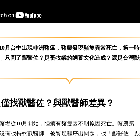
）年10月台中出現非洲豬瘟，豬農發現豬隻異常死亡，第一
，只問了獸醫佐？是畜牧業的飼養文化造成？還是台灣獸
農僅找獸醫佐？與獸醫師差異？
豬場從10月開始，陸續有豬隻因不明原因死亡。豬農第
沒有找特約獸醫師，被質疑程序出問題，找「獸醫佐」跟