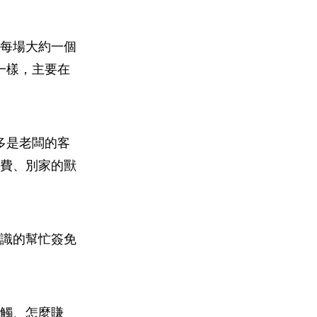
每場大約一個
鋒一樣，主要在
多是老闆的客
費、別家的獸
識的幫忙簽免
觸、怎麼賺