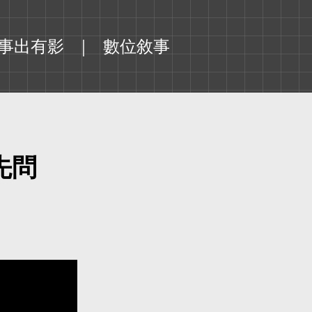
事出有影
數位敘事
先問