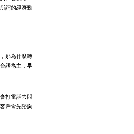
所謂的經濟動
開
，那為什麼轉
台語為主，早
會打電話去問
客戶會先諮詢