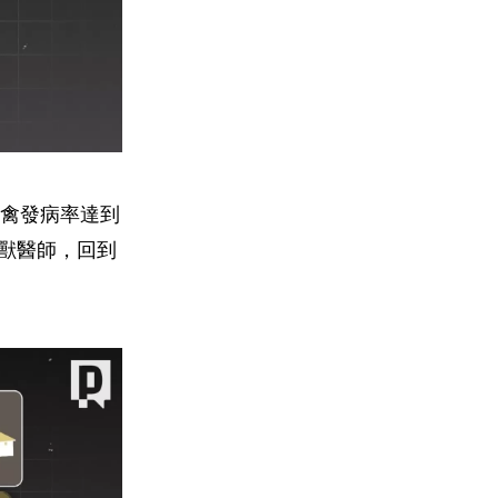
禽發病率達到
找獸醫師，回到