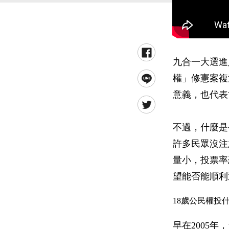
九合一大選進
權」修憲案複
意義，也代表
不過，什麼是
許多民眾沒注
量小，投票率
望能否能順利
18歲公民權投
早在2005