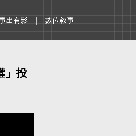
事出有影
數位敘事
權」投