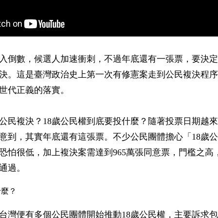
入倒數，候選人加速衝刺，不過年底還有一張票，要決定
決。這是臺灣政治史上第一次有修憲案走到公民複決程序
世代正義的落實。
公民複決？18歲公民權到底要投什麼？隨著投票日期越
意到，其實年底還有這張票。不少公民團體擔心「18歲
恐怕很低，加上複決案需達到965萬張同意票，門檻之高
通過。
什麼？
年，台灣便有多個公民團體開始推動18歲公民權，主要訴求