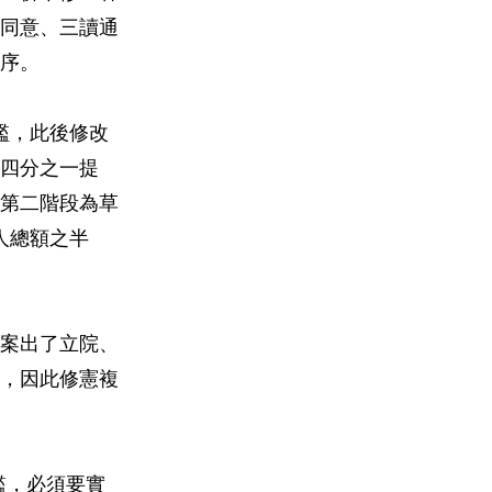
數同意、三讀通
序。
檻，此後修改
四分之一提
第二階段為草
人總額之半
草案出了立院、
萬，因此修憲複
檻，必須要實