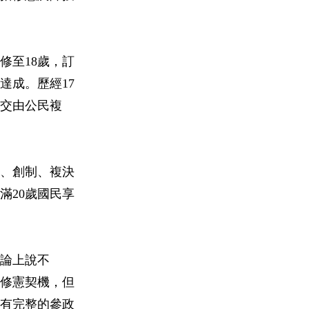
修至18歲，訂
達成。歷經17
底交由公民複
免、創制、複決
滿20歲國民享
理論上說不
次修憲契機，但
享有完整的參政