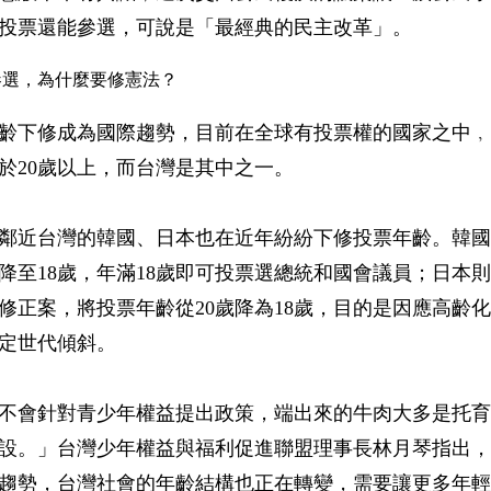
投票還能參選，可說是「最經典的民主改革」。
參選，為什麼要修憲法？
齡下修成為國際趨勢，目前在全球有投票權的國家之中﹐
於20歲以上，而台灣是其中之一。
鄰近台灣的韓國、日本也在近年紛紛下修投票年齡。韓國於
歲降至18歲，年滿18歲即可投票選總統和國會議員；日本則在
修正案，將投票年齡從20歲降為18歲，目的是因應高齡
定世代傾斜。
不會針對青少年權益提出政策，端出來的牛肉大多是托育
設。」台灣少年權益與福利促進聯盟理事長林月琴指出，
趨勢，台灣社會的年齡結構也正在轉變，需要讓更多年輕