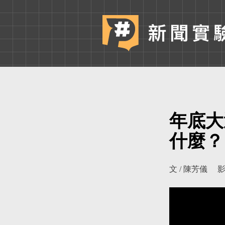
年底大
什麼？
文 / 陳芳儀
影