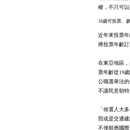
權，不只可以
18歲可投票、
近年來投票年
將投票年齡訂
在東亞地區，
票年齡從19
公職選舉法的
不讓民意朝特
「候選人大多
照或是交通建
不僅順應國際