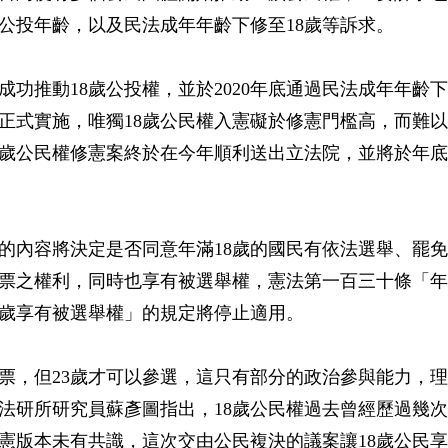
公投年齡，以及民法成年年齡下修至18歲等訴求。
年成功推動18歲公投權，並於2020年底通過民法成年年齡下
元旦正式實施，唯獨18歲公民權入憲礙於修憲門檻高，而難以
8歲公民權修憲案終於在今年順利送出立法院，並將於年
的內容將決定是否同意年滿18歲的國民有依法選舉、罷
票之權利，同時也享有被選舉權，憲法第一百三十條「年
3歲享有被選舉權」的規定將停止適用。
投票，但23歲才可以參選，這只有部分的政治參與能力，
法研所研究員蘇彥圖指出，18歲公民權過去曾經歷過幾
憲版本未有共識，這次交由公民複決的議案讓18歲公民