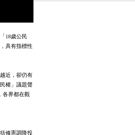
「18歲公民
，具有指標性
來越近，卻仍有
公民權」議題聲
，各界都在觀
包括修憲調降投