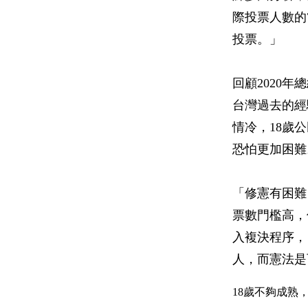
際投票人數的
投票。」
回顧2020年
台灣過去的經
情冷，18歲
恐怕更加困難
「修憲有困難
票數門檻高，
入複決程序，
人，而憲法是
18歲不夠成熟