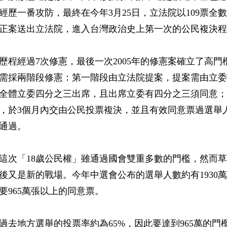
經歷一番攻防，最終在今年3月25日，立法院以109票全
正案送出立法院，進入台灣政治史上第一次的公民複決程
歷程經過7次修憲，最後一次2005年的修憲案確立了高門
需採兩階段修憲：第一階段由立法院提案，提案需由立委
全體立委四分之三出席，且出席立委有四分之三須同意；
，於3個月內交由公民投票複決，並且有效同意票過選舉
通過。
這次「18歲公民權」雖通過國會雙重多數的門檻，然而
後又是新的戰場。今年中選會公布的選舉人數約有1930
要965萬張以上的同意票。
過去地方選舉的投票率約為65%，因此要達到965萬的門