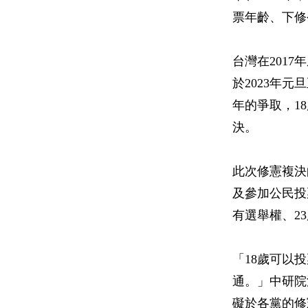
票年齡、下修
台灣在2017
於2023年
年的爭取，1
決。
此次修憲複決
及參加公民投
有選舉權、2
「18歲可以
通。」中研院
礙於各黨的修