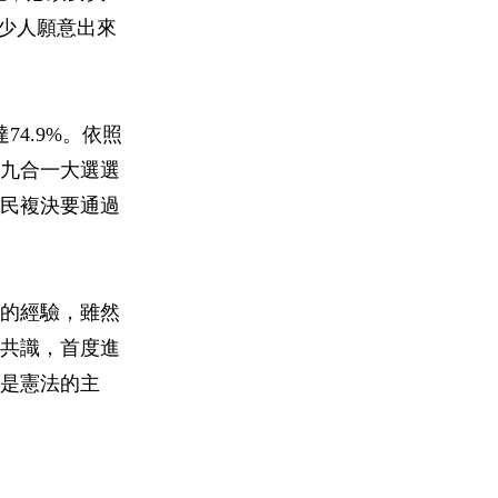
多少人願意出來
74.9%。依照
九合一大選選
公民複決要通過
的經驗，雖然
共識，首度進
是憲法的主