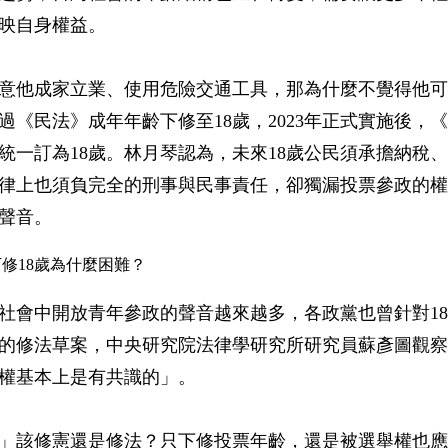
映自身權益。
意他成家立業、使用危險交通工具，那為什麼不覺得他可
年通過《民法》成年年齡下修至18歲，2023年正式實施後，
統一訂為18歲。林月琴認為，未來18歲公民須承擔納稅
律上也須負完全的刑事與民事責任，卻獨漏投票參政的權
聲音。
修18歲為什麼困難？
社會中開放青年參政的聲音越來越多，各政黨也曾針對1
的修法草案，中央研究院法律學研究所研究員蘇彥圖觀察
民權基本上是有共識的」。
權」該修憲還是修法？只下修投票年齡，還是被選舉權也