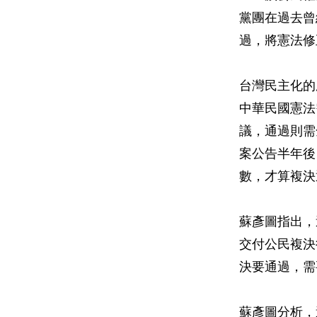
黨團在過去曾
過，將憲法修
台灣民主化的
中華民國憲法
議，通過則需
案公告半年後
數，才算複決
蘇彥圖指出，
交付公民複決
決要通過，需
蘇彥圖分析，