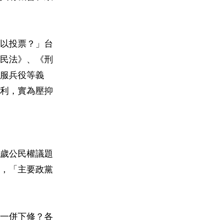
以投票？」台
《民法》、《刑
、服兵役等義
利，實為壓抑
8歲公民權議題
，「主要政黨
應一併下修？各