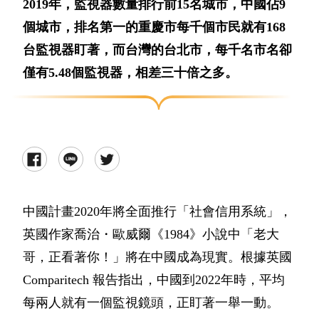
2019年，監視器數量排行前15名城市，中國佔9
個城市，排名第一的重慶市每千個市民就有168
台監視器盯著，而台灣的台北市，每千名市名卻
僅有5.48個監視器，相差三十倍之多。
中國計畫2020年將全面推行「社會信用系統」，
英國作家喬治・歐威爾《1984》小說中「老大
哥，正看著你！」將在中國成為現實。根據英國
Comparitech 報告指出，中國到2022年時，平均
每兩人就有一個監視鏡頭，正盯著一舉一動。