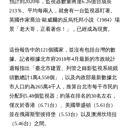
預計到2020年，監視器數量將達6.26億台成長
213％。平均每兩人，就會有一台監視器盯著。
英國作家喬治·歐威爾的反烏托邦小說《1984》場
景「老大哥，正看著你！」，已經成為現實。
這份報告中的121個國家，並沒有包括台灣的數
據。記者根據北市府2018年4月最新的市政統計
週報指出「臺北市建置、列管之錄影監視系統鏡
頭數總計1萬4,558個」，以及內政部最新數據北
市人口約為265萬4千人，推算台北市每千市民約
分配到5.48個監視器；約落在排名的30名左右，
僅次於香港（6.71台）、美國華盛頓（5.61台）
並在俄羅斯聖彼得堡（5.53台）以及澳洲坎培拉
（5.46台）之間。