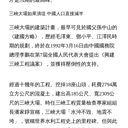
三峽大壩如果潰堤 中國人口直接減半
三峽大壩的建築計畫，最早可見於國父孫中山的
《建國方略》，歷經毛澤東、鄧小平、江澤民時
期的規劃，終於在1992年3月16日由中國國務院
總理李鵬在第7屆全國人民代表大會提出《興建
三峽工程議案》，並獲得壓倒性的支持。
經過十幾年的工程、挖掉18座山頭，耗費2794萬
立方公尺的混凝土，建出高185公尺、寬2309公
尺的三峽大壩。時任三峽工程質量檢查專家組組
長潘家錚宣稱，三峽大壩「水沖不毀、地震不
垮」，號稱世界水利工程史上的里程碑。但與此