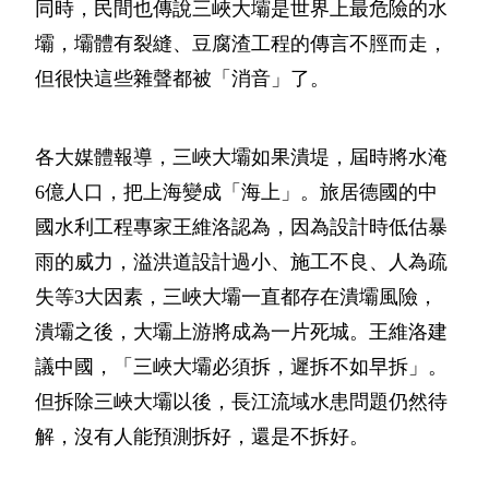
同時，民間也傳說三峽大壩是世界上最危險的水
壩，壩體有裂縫、豆腐渣工程的傳言不脛而走，
但很快這些雜聲都被「消音」了。
各大媒體報導，三峽大壩如果潰堤，屆時將水淹
6億人口，把上海變成「海上」。旅居德國的中
國水利工程專家王維洛認為，因為設計時低估暴
雨的威力，溢洪道設計過小、施工不良、人為疏
失等3大因素，三峽大壩一直都存在潰壩風險，
潰壩之後，大壩上游將成為一片死城。王維洛建
議中國，「三峽大壩必須拆，遲拆不如早拆」。
但拆除三峽大壩以後，長江流域水患問題仍然待
解，沒有人能預測拆好，還是不拆好。