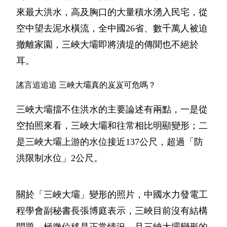
來最大洪水，高及胸口的大量積水湧入民宅，從
空中望去泥水橫流，全中國26省、數千萬人被迫
撤離家園，三峽大壩即將潰堤的傳聞也不絕於
耳。
謠言追追追 三峽大壩真的岌岌可危嗎？
三峽大壩擋不住洪水的主要論述有兩點，一是從
空拍照來看，三峽大壩和往常相比明顯變形；二
是三峽大壩上游的水位接近137公尺，超過「防
洪限制水位」2公尺。
關於「三峽大壩」變形的照片，中國水力發電工
程學會副秘書長張博庭表示，三峽目前沒有結構
問題，極微位移是正常情況，且三峽大壩變形的