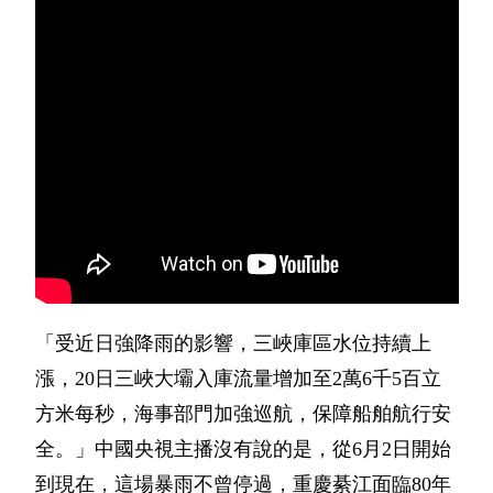
「受近日強降雨的影響，三峽庫區水位持續上
漲，20日三峽大壩入庫流量增加至2萬6千5百立
方米每秒，海事部門加強巡航，保障船舶航行安
全。」中國央視主播沒有說的是，從6月2日開始
到現在，這場暴雨不曾停過，重慶綦江面臨80年