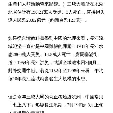
生產和人類活動帶來影響。）三峽大壩所在地湖
北省估計有198.21萬人受災、3人死亡，直接損失
達人民幣28.82億元（約新台幣121億）。
如果從台灣教科書學到中國的地理來看，長江流
域氾濫一直都是中國難解的課題：1931年長江水
患2800萬人受災、14.5萬人死亡，腐屍塞滿街
道；1954年長江洪災，武漢全城遭水困3個月，
對外交通中斷。若從1152年至1998年來看，平均
每10年長江流域就會發生大規模的水患。
但是今年三峽大壩的真正考驗還沒到，中國常用
「七上八下」形容長江汛期，7月下旬到8月上旬
才是汛期的最高峰。