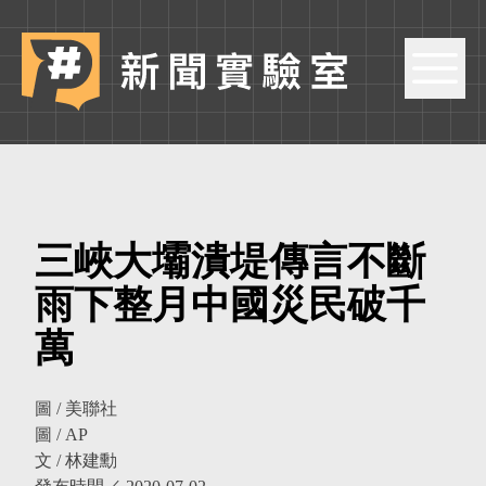
三峽大壩潰堤傳言不斷
雨下整月中國災民破千
萬
圖 / 美聯社
圖 / AP
文 / 林建勳