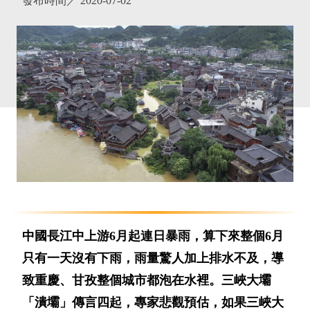
發布時間／
2020-07-02
中國長江中上游6月起連日暴雨，算下來整個6月
只有一天沒有下雨，雨量驚人加上排水不及，導
致重慶、甘孜整個城市都泡在水裡。三峽大壩
「潰壩」傳言四起，專家悲觀預估，如果三峽大